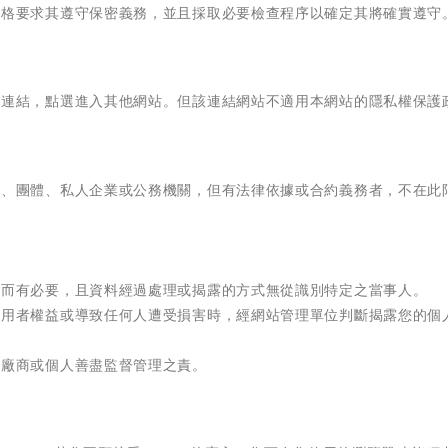
嚴格要求其遵守保密義務，並且採取必要檢查程序以確定其將確實遵守
的連結，點選進入其他網站。但該連結網站不適用本網站的隱私權保護
人、團體、私人企業或公務機關，但有法律依據或合約義務者，不在此
究而有必要，且資料經過處理或揭露的方式無從識別特定之當事人。
使用者權益或導致任何人遭受損害時，經網站管理單位判斷揭露您的個
外廠商或個人善盡監督管理之責。