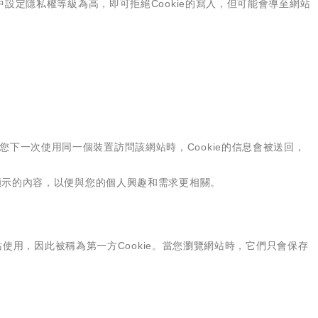
中設定隱私權等級為高，即可拒絕Cookie的寫入，但可能會導至網站
載。當您下一次使用同一個裝置訪問該網站時，Cookie的信息會被送回，
整顯示的內容，以便與您的個人興趣和需求更相關。
本站使用，因此被稱為第一方Cookie。當您瀏覽網站時，它們只會保存